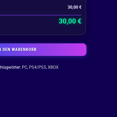
30,00
€
30,00
€
N DEN WARENKORB
hlagwörter:
PC
,
PS4/PS5
,
XBOX