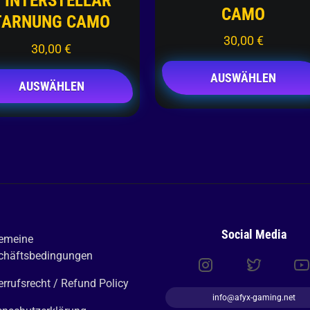
 INTERSTELLAR
CAMO
TARNUNG CAMO
30,00
€
30,00
€
AUSWÄHLEN
AUSWÄHLEN
Social Media
gemeine
chäftsbedingungen
rrufsrecht / Refund Policy
info@afyx-gaming.net