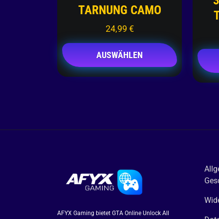
3
TARNUNG CAMO
24,99
€
AUSWÄHLEN
All
Ges
Wide
AFYX Gaming bietet GTA Online Unlock All