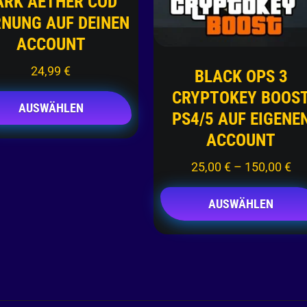
ARK AETHER COD
NUNG AUF DEINEN
ACCOUNT
24,99
€
BLACK OPS 3
CRYPTOKEY BOOS
AUSWÄHLEN
PS4/5 AUF EIGENE
ACCOUNT
25,00
€
–
150,00
€
AUSWÄHLEN