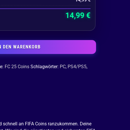
14,99
€
N DEN WARENKORB
ie:
FC 25 Coins
Schlagwörter:
PC
,
PS4/PS5
,
 und schnell an FIFA Coins ranzukommen. Deine