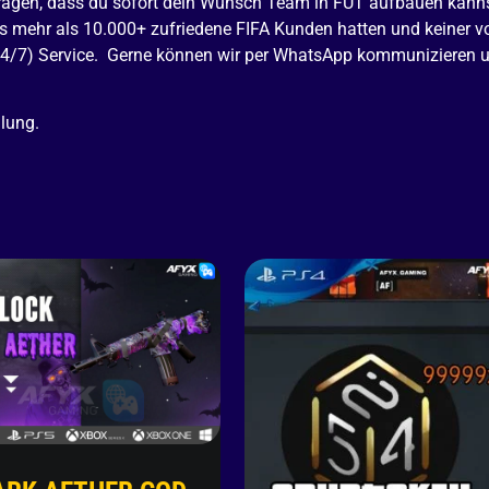
agen, dass du sofort dein Wunsch Team in FUT aufbauen kannst.
s mehr als 10.000+ zufriedene FIFA Kunden hatten und keiner v
24/7) Service. Gerne können wir per WhatsApp kommunizieren un
hlung.