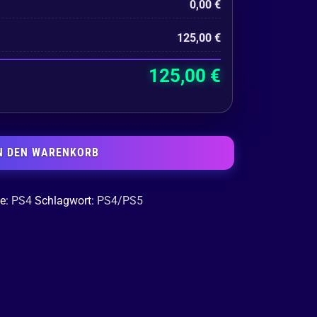
0,00
€
125,00
€
125,00
€
N DEN WARENKORB
ie:
PS4
Schlagwort:
PS4/PS5