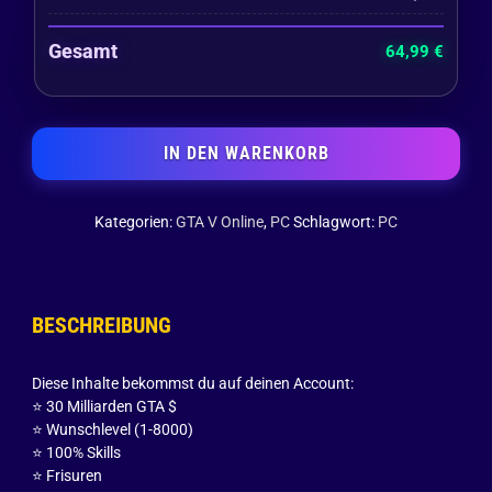
Gesamt
64,99
€
IN DEN WARENKORB
Kategorien:
GTA V Online
,
PC
Schlagwort:
PC
BESCHREIBUNG
Diese Inhalte bekommst du auf deinen Account:
⭐️ 30 Milliarden GTA $
⭐️ Wunschlevel (1-8000)
⭐️ 100% Skills
⭐️ Frisuren